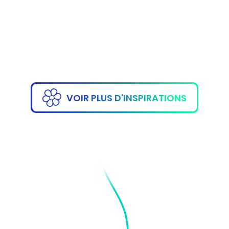
ANIMATION :
HÔTESSE TEQUILA
ANIMATIO
GIRL
TEA
VOIR PLUS D'INSPIRATIONS