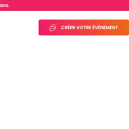
ans.
CRÉER VOTRE ÉVÉNEMENT
01.40.40.06.07
Clients & Réalisations
Séminaires
L'agence
Blog