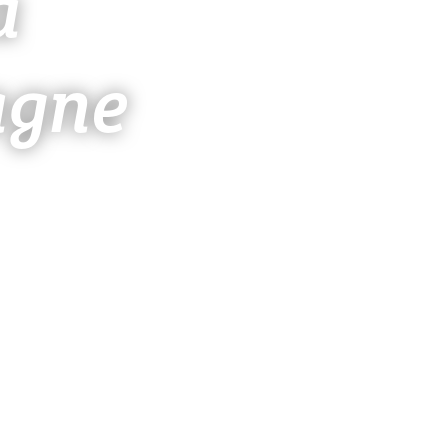
a
gne