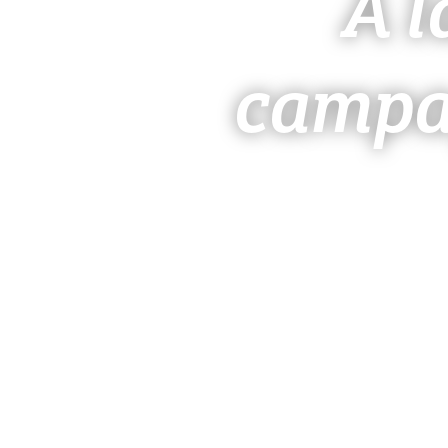
À l
campa