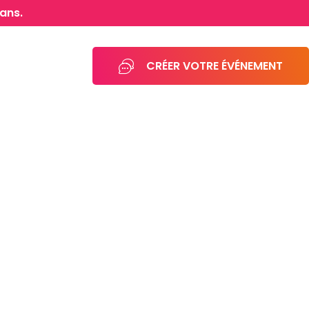
ans.
CRÉER VOTRE ÉVÉNEMENT
01.40.40.06.07
Clients & Réalisations
Séminaires
L'agence
Blog