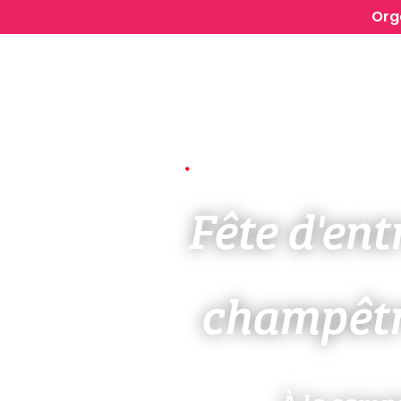
Org
Fête d'ent
champêtr