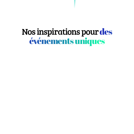
Nos inspirations pour
des
événements uniques
LE SALUT, UN LIEU
HISTORIQUE POUR
ANIMATION
VOS RÉUNIONS
BEAU
D'ENTREPRISE
ENTR