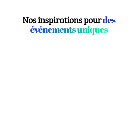
Nos inspirations pour
des
événements uniques
VOS ÉV
D'ENTREP
ANIMATION :
UN THÈME
GRAFFITI VR
AU C