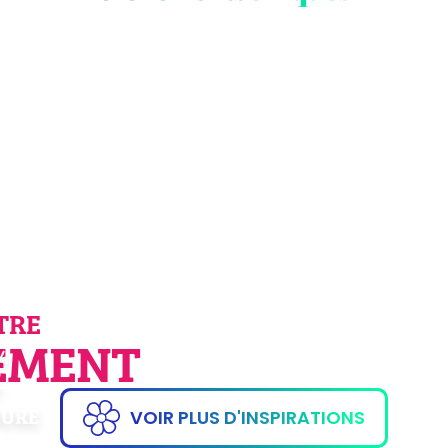
ANIMATION : DRONE
ANIMATIO
VOLANT
GÉ
TRE
EMENT
%
-
URE
VOIR PLUS D'INSPIRATIONS